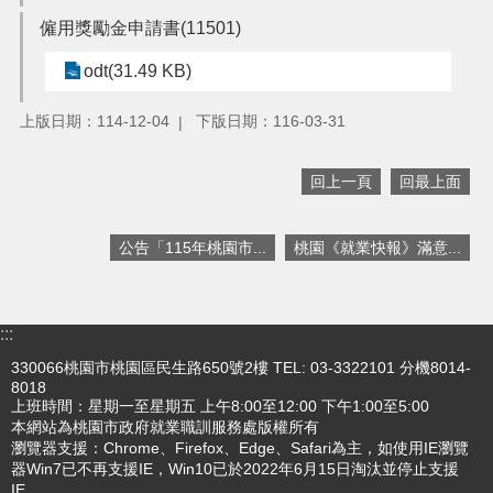
機
僱用獎勵金申請書(11501)
關
通
odt(31.49 KB)
訊
錄
上版日期：114-12-04
下版日期：116-03-31
政
府
回上一頁
回最上面
資
訊
公
公告「115年桃園市...
桃園《就業快報》滿意...
開
回
:::
首
頁
330066桃園市桃園區民生路650號2樓 TEL: 03-3322101 分機8014-
8018
網
上班時間：星期一至星期五 上午8:00至12:00 下午1:00至5:00
站
本網站為桃園市政府就業職訓服務處版權所有
瀏覽器支援：Chrome、Firefox、Edge、Safari為主，如使用IE瀏覽
導
器Win7已不再支援IE，Win10已於2022年6月15日淘汰並停止支援
覽
IE。