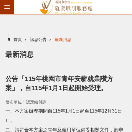
:::
資
遣
通
:::
報
首頁
訊息公告
最新消息
徵
最新消息
才
職
訓
公告「115年桃園市青年安薪就業讚方
失
案」，自115年1月1日起開始受理。
業
給
發布單位：認定給付課
付
一、本方案辦理期間自115年1月1日起至115年12月31日
進
止。
二、請符合本方案之青年及僱用單位備妥相關文件，於辦
階