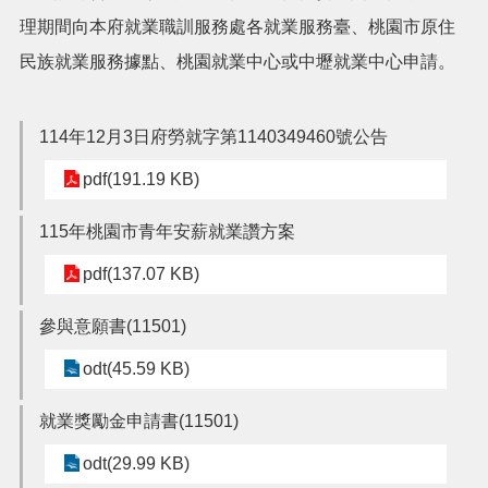
理期間向本府就業職訓服務處各就業服務臺、桃園市原住
搜
民族就業服務據點、桃園就業中心或中壢就業中心申請。
訊
息
尋
公
告
114年12月3日府勞就字第1140349460號公告
認
pdf(191.19 KB)
識
我
115年桃園市青年安薪就業讚方案
們
pdf(137.07 KB)
業
務
參與意願書(11501)
資
訊
odt(45.59 KB)
便
民
就業獎勵金申請書(11501)
服
務
odt(29.99 KB)