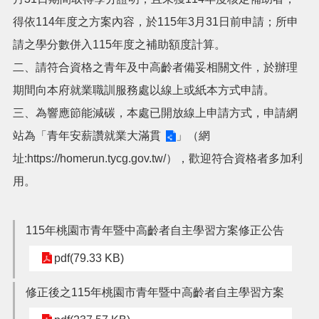
得依114年度之方案內容，於115年3月31日前申請；所申
搜
訊
請之學分數併入115年度之補助額度計算。
息
尋
二、請符合資格之青年及中高齡者備妥相關文件，於辦理
公
告
期間向本府就業職訓服務處以線上或紙本方式申請。
三、為響應節能減碳，本處已開放線上申請方式，申請網
認
識
站為「
青年安薪讚就業大滿貫
」（網
我
們
址:https://homerun.tycg.gov.tw/），歡迎符合資格者多加利
用。
業
務
資
訊
115年桃園市青年暨中高齡者自主學習方案修正公告
便
pdf(79.33 KB)
民
服
修正後之115年桃園市青年暨中高齡者自主學習方案
務