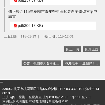
pdf(237.57 KB)
機
關
修正後之115年桃園市青年暨中高齡者自主學習方案申
通
請書
訊
錄
pdf(306.13 KB)
政
上版日期：115-01-19
下版日期：115-12-31
府
資
訊
回上一頁
回最上面
公
開
公告「桃園市大客車駕...
職涯攜手 一鹿相伴！...
回
首
頁
:::
網
330066桃園市桃園區民生路650號2樓 TEL: 03-3322101 分機8014-
站
8018
導
上班時間：星期一至星期五 上午8:00至12:00 下午1:00至5:00
覽
本網站為桃園市政府就業職訓服務處版權所有