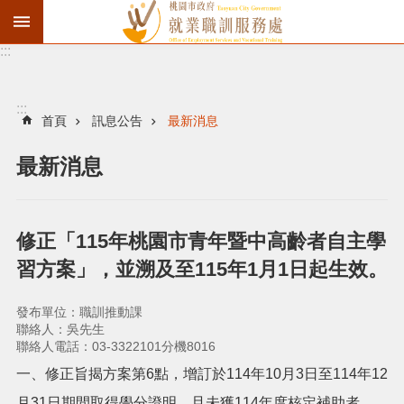
:::
資
遣
通
:::
報
首頁
訊息公告
最新消息
徵
最新消息
才
職
訓
修正「115年桃園市青年暨中高齡者自主學
失
習方案」，並溯及至115年1月1日起生效。
業
給
發布單位：職訓推動課
付
聯絡人：吳先生
聯絡人電話：03-3322101分機8016
進
一、修正旨揭方案第6點，增訂於114年10月3日至114年12
階
月31日期間取得學分證明，且未獲114年度核定補助者，