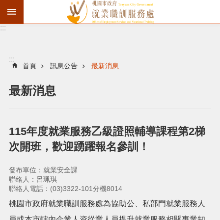
:::
資
遣
通
:::
報
首頁
訊息公告
最新消息
徵
最新消息
才
職
訓
115年度就業服務乙級證照輔導課程第2梯
失
次開班，歡迎踴躍報名參訓！
業
給
發布單位：就業安全課
付
聯絡人：呂珮琪
聯絡人電話：(03)3322-101分機8014
進
桃園市政府就業職訓服務處為協助公、私部門就業服務人
階
員或本市轄內企業人資從業人員提升就業服務相關專業知