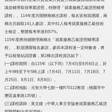
識並輔導取得專業證照，特辦理「就業服務乙級證照輔導
搜
訊
課程」。114年度共開辦兩梯次課程，報名皆相當踴躍，兩
息
尋
梯次共錄取141人參訓，其中81人報考就業服務乙級技術
公
告
士檢定，整體報考率達到57%。
115年度將持續辦理兩梯次「就業服務乙級證照輔導課
認
識
程」，歡迎踴躍報名參訓，參與本課程達一定時數者，將
我
們
予以核發結訓證書，第2梯次課程資訊如下：
(一)課程期間：自115年（以下同）7月4日至8月8日止，於
業
務
上午9時至下午5時上課（7月4日、7月11日、7月18日、7
資
月25日、8月1日、8月8日）。
訊
(二)課程地點：元智大學七館一樓R70112教室（桃園市中
便
民
壢區遠東路135號）。
服
(三)課程講師：黃文鐘（中華人事主管協會就業服務乙級證
務
照暨勞動法資深講師）。