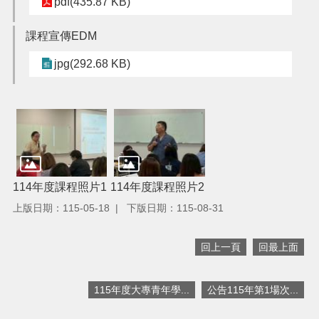
pdf(435.87 KB)
網
站
課程宣傳EDM
安
全
jpg(292.68 KB)
政
策
政
府
網
站
資
114年度課程照片1
114年度課程照片2
料
上版日期：115-05-18
下版日期：115-08-31
開
放
宣
回上一頁
回最上面
告
115年度大專青年學...
公告115年第1場次...