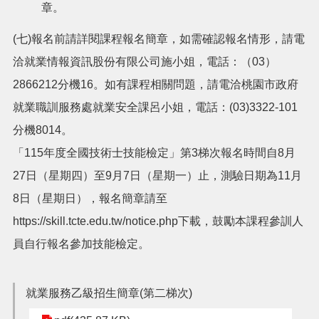
章。
市
政
(七)報名前請詳閱課程報名簡章，如需確認報名情形，請電
信
箱
洽就業情報資訊股份有限公司施小姐，電話：（03）
2866212分機16。如有課程相關問題，請電洽桃園市政府
常
見
就業職訓服務處就業安全課呂小姐，電話：(03)3322-101
問
分機8014。
題
「115年度全國技術士技能檢定」第3梯次報名時間自8月
桃
園
27日（星期四）至9月7日（星期一）止，測驗日期為11月
市
8日（星期日），報名簡章請至
政
府
https://skill.tcte.edu.tw/notice.php下載，鼓勵本課程參訓人
員自行報名參加技能檢定。
隱
私
權
就業服務乙級招生簡章(第二梯次)
政
策