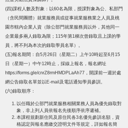
機
(四)課程人數及對象：以60名為限，授課對象為公、私部門
關
通
（含民間團體）就業服務員或從事就業服務業之人員及桃
訊
園市轄內企業人資（除公部門就業服務員以外，其他同一
錄
企業最多兩人錄取為限；115年第1梯次曾錄取且上課的學
政
府
員，將不列為本次的錄取學員名單）。
資
(五)報名期間：自5月26日（星期二）上午10時起至6月15
訊
公
日（星期一）中午12時止，採線上報名，報名網址
開
https://forms.gle/cnrZ8rmHMDPLaAh77，開課前一週於處
回
網公告錄取名單並以E-mail及電話通知學員參訓。
首
(六)錄取順序：
頁
以任職於公部門就業服務相關業務人員為優先錄取對
網
象，非上列人員依報名先後順序依序遞補。
站
導
本課程規劃新住民及原住民各3名優先參訓名額，資
覽
格認定與報名應繳交證明文件等規定，詳如報名簡