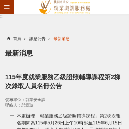
:::
資
遣
通
:::
報
首頁
訊息公告
最新消息
徵
最新消息
才
職
訓
115年度就業服務乙級證照輔導課程第2梯
失
次錄取人員名冊公告
業
給
發布單位：就業安全課
付
聯絡人：邱意璇
進
本處辦理「就業服務乙級證照輔導課程」第2梯次報
名期間為115年5月26日上午10時起至115年6月15日
階