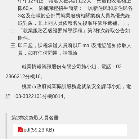
中午12時止，報名人數共計122人，已逾招收名額上
限60人，依據課程招生簡章：「以新住民和原住民各
搜
3名及任職於公部門就業服務相關業務人員為優先錄
訊
取對象，非上列人員依報名先後順序依序遞補。」。
息
尋
「就業服務乙級證照輔導課程」第2梯次錄取公告如
公
告
附件。
即日起，課程承辦人員將以E-mail及電話通知錄取人
認
員，如有任何問題，請電洽：
識
我
就業情報資訊股份有限公司施小姐，電話：03-
們
2866212分機16。
業
桃園市政府就業職訓服務處就業安全課邱小姐，電
務
資
話：03-3322101分機8014。
訊
便
第2梯次錄取人員名冊
民
服
pdf(59.23 KB)
務