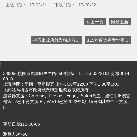
機
上版日期：115-06-24
下版日期：115-08-22
關
通
回上一頁
回最上面
訊
錄
桃園市政府就業職訓服...
115年度大專青年學...
政
府
資
訊
:::
公
330066桃園市桃園區民生路650號2樓 TEL: 03-3322101 分機8014-
開
8018
上班時間：星期一至星期五 上午8:00至12:00 下午1:00至5:00
回
本網站為桃園市政府就業職訓服務處版權所有
首
瀏覽器支援：Chrome、Firefox、Edge、Safari為主，如使用IE瀏覽
頁
器Win7已不再支援IE，Win10已於2022年6月15日淘汰並停止支援
IE。
網
站
更新日期
115-08-06
導
覽
瀏覽人次
750