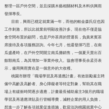
機
整理一區戶外空間，並且採購木藝相關材料及木料供興雨
關
通
發揮專長。
訊
目前，興雨已穩定就業滿一年，而他的帕金森氏症也因
錄
工作刺激，所以比就業前明顯改善許多。現在他不僅是協
政
會空間布置的顧問，也是戶外茶席的營運長，負責來賓茶
府
資
席接待及各項服務諮詢。今年七月，他還發揮巧思，在南
訊
瓜盛產時，在戶外空間開立南瓜攤銷售，一個夏天賣出百
公
開
餘顆南瓜，為其增加一筆業外收入。協會理事長余孟芬表
示，僱用興雨實在是一個意外的大收穫。
回
首
桃園市辦理「職場學習及再適應計畫」有效鼓勵雇主聘
頁
僱中高齡及高齡者、身心障礙者等特定對象，幫助其在職
網
場上有緩衝時間逐步適應，計畫最長補助雇主3個月的職場
站
導
學習及再適應津貼及行管輔導費，減輕企業的用人負擔，
覽
想進一步了解各項就業促進措施，歡迎洽詢桃園就業中心