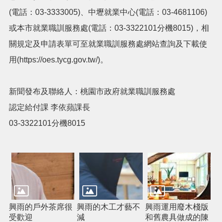
市
(電話：03-3333005)、中壢就業中心(電話：03-4681106)
政
或本市就業職訓服務處(電話：03-3322101分機8015)，相
信
箱
關規定及申請表單可至就業職訓服務處網站查詢及下載使
常
用(https://oes.tycg.gov.tw/)。
見
問
題
新聞發布及聯絡人：桃園市政府就業職訓服務處
認定給付課 李依蘋課長
桃
園
03-3322101分機8015
市
政
府
隱
私
權
政
興雨的戶外茶席很
興雨的木工才藝不
興雨運用廢木棧版
策
受歡迎
減
和舊農具做成的陳