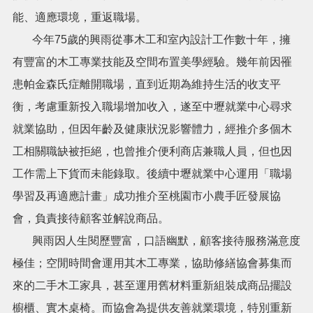
能、適應環境，重返職場。
搜
今年75歲的興雨從事木工和室內設計工作數十年，擁
訊
息
尋
有豐富的木工專業技能及空間布置美學經驗。幾年前因罹
公
患帕金森氏症離開職場，直到近期為維持生活的收支平
告
衡，考慮重新投入職場增加收入，遂至中壢就業中心尋求
認
識
就業協助，但因年齡及健康狀況影響體力，經推介多個木
我
工相關職缺被拒絕，也曾推介便利商店兼職人員，但也因
們
工作需上下貨而未能錄取。後續中壢就業中心運用「職場
業
學習及再適應計畫」成功推介至桃園市小農手匠發展協
務
資
會，負責接待顧客並解說商品。
訊
興雨因人生閱歷豐富，口語幽默，顧客接待服務滿意度
便
極佳；空閒時間會運用其木工專業，協助修繕協會募集而
民
服
來的二手木工家具，甚至運用舊材料重新組裝成商品擺設
務
櫥櫃、實木桌椅。而協會為提供友善就業環境，特別重新