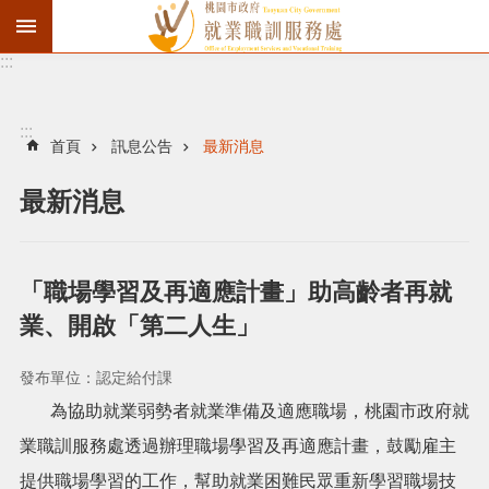
:::
資
遣
通
:::
報
首頁
訊息公告
最新消息
徵
最新消息
才
職
訓
「職場學習及再適應計畫」助高齡者再就
失
業、開啟「第二人生」
業
給
發布單位：認定給付課
付
為協助就業弱勢者就業準備及適應職場，桃園市政府就
進
業職訓服務處透過辦理職場學習及再適應計畫，鼓勵雇主
提供職場學習的工作，幫助就業困難民眾重新學習職場技
階