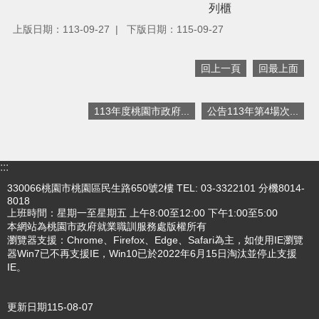
列櫃
網
上版日期：113-09-27
下版日期：115-09-27
站
安
全
回上一頁
回最上面
政
策
113年度桃園市政府...
公告113年第4場次...
政
府
網
站
:::
資
330066桃園市桃園區民生路650號2樓 TEL: 03-3322101 分機8014-
料
8018
開
上班時間：星期一至星期五 上午8:00至12:00 下午1:00至5:00
放
本網站為桃園市政府就業職訓服務處版權所有
宣
瀏覽器支援：Chrome、Firefox、Edge、Safari為主，如使用IE瀏覽
告
器Win7已不再支援IE，Win10已於2022年6月15日淘汰並停止支援
IE。
更新日期
115-08-07