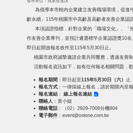
發布單位：就業促進課
為倡導本市轄內企業建立友善職場環境，促進中高
齡永續」115年桃園市中高齡及高齡者友善企業
本項認證指標，針對企業的「職場文化」、「招
作友善企業專刊，並預計遴選標竿企業認證獎10名
即日起開放報名收件至115年5月30日止。
桃園市政府誠摯邀請企業共同響應，透過友善制
活動報名資訊如下，如有任何報名相關問題，歡
報名期間
：即日起至
115年5月30日（六）
止
報名方式
：一律採線上報名，請於期限內至
報名連結
：
線上報名連結
聯絡人
：黃小姐
聯絡電話
：（02）2929-7008分機804
電子郵件
：event@ostone.com.tw