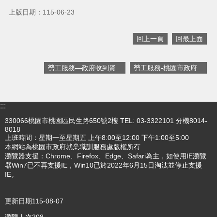
上版日期：115-06-23
搜
訊
息
回上一頁
回最上面
尋
公
告
勞工服務—政府收到資...
勞工服務-桃園市政府...
認
識
我
:::
們
330066桃園市桃園區民生路650號2樓 TEL: 03-3322101 分機8014-
業
8018
務
上班時間：星期一至星期五 上午8:00至12:00 下午1:00至5:00
資
本網站為桃園市政府就業職訓服務處版權所有
瀏覽器支援：Chrome、Firefox、Edge、Safari為主，如使用IE瀏覽
訊
器Win7已不再支援IE，Win10已於2022年6月15日淘汰並停止支援
IE。
便
民
服
更新日期
115-08-07
務