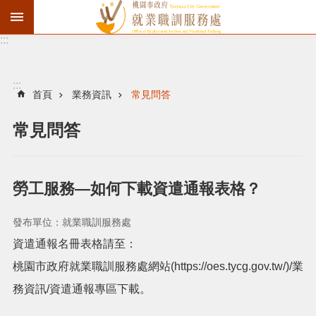
:::
資
遣
通
:::
報
首頁
業務資訊
常見問答
徵
常見問答
才
職
訓
勞工服務—如何下載資遣通報表格？
失
業
發布單位：就業職訓服務處
給
資遣通報名冊表格請至：
付
桃園市政府就業職訓服務處網站(https://oes.tycg.gov.tw/)/業
進
務資訊/資遣通報專區下載。
階