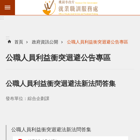
:::
資
遣
通
:::
報
首頁
政府資訊公開
公職人員利益衝突迴避公告專區
徵
公職人員利益衝突迴避公告專區
才
職
訓
公職人員利益衝突迴避法新法問答集
失
業
發布單位：綜合企劃課
給
付
進
公職人員利益衝突迴避法新法問答集
階