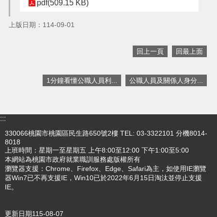
pdf(509.15 KB)
搜
上版日期：114-09-01
訊
息
尋
公
回上一頁
回最上面
告
認
1分鐘看懂公職人員利...
公職人員及關係人身分...
識
我
們
:::
業
330066桃園市桃園區民生路650號2樓 TEL: 03-3322101 分機8014-
務
8018
資
上班時間：星期一至星期五 上午8:00至12:00 下午1:00至5:00
訊
本網站為桃園市政府就業職訓服務處版權所有
瀏覽器支援：Chrome、Firefox、Edge、Safari為主，如使用IE瀏覽
便
器Win7已不再支援IE，Win10已於2022年6月15日淘汰並停止支援
民
IE。
服
務
更新日期
115-08-07