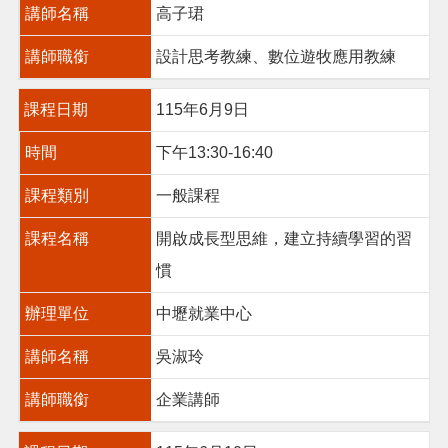
講師名稱
高子珺
機
關
通
講師職銜
設計思考教練、數位遊牧應用教練
訊
錄
課程日期
115年6月9日
政
時間
下午13:30-16:40
府
資
課程類別
一般課程
訊
公
課程名稱
開啟成長型思維，建立持續學習的習
開
慣
回
首
辦理單位
中壢就業中心
頁
講師名稱
吳淑玲
網
站
講師職銜
企業講師
導
覽