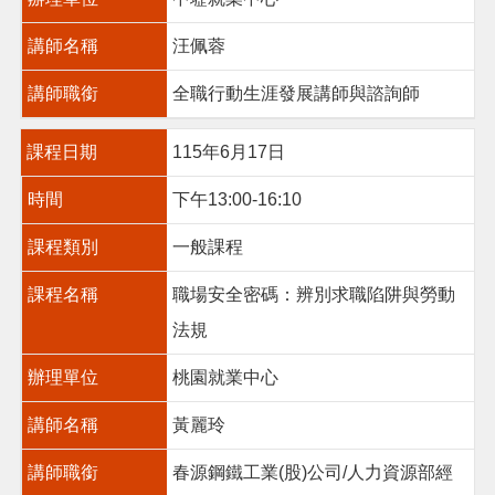
講師名稱
汪佩蓉
講師職銜
全職行動生涯發展講師與諮詢師
課程日期
115年6月17日
時間
下午13:00-16:10
課程類別
一般課程
課程名稱
職場安全密碼：辨別求職陷阱與勞動
法規
辦理單位
桃園就業中心
講師名稱
黃麗玲
講師職銜
春源鋼鐵工業(股)公司/人力資源部經