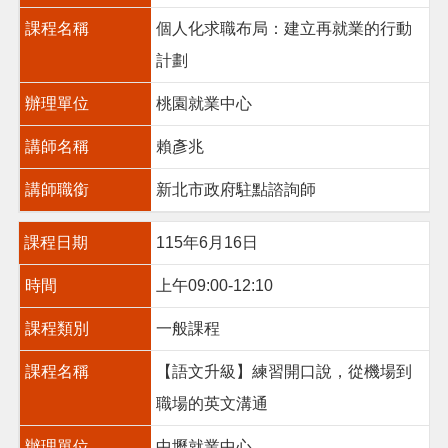
網
課程名稱
個人化求職布局：建立再就業的行動
站
計劃
安
全
辦理單位
桃園就業中心
政
策
講師名稱
賴彥兆
政
府
講師職銜
新北市政府駐點諮詢師
網
站
課程日期
115年6月16日
資
料
時間
上午09:00-12:10
開
放
課程類別
一般課程
宣
告
課程名稱
【語文升級】練習開口說，從機場到
職場的英文溝通
辦理單位
中壢就業中心