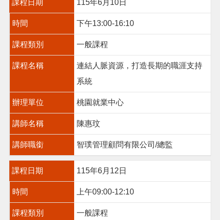
課程日期
115年6月10日
市
政
時間
下午13:00-16:10
信
箱
課程類別
一般課程
常
課程名稱
連結人脈資源，打造長期的職涯支持
見
問
系統
題
辦理單位
桃園就業中心
桃
園
講師名稱
陳惠玟
市
政
講師職銜
智璞管理顧問有限公司/總監
府
課程日期
115年6月12日
隱
私
時間
上午09:00-12:10
權
政
課程類別
一般課程
策