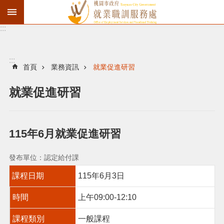
:::
資
遣
通
:::
報
首頁
業務資訊
就業促進研習
徵
就業促進研習
才
職
訓
115年6月就業促進研習
失
業
發布單位：認定給付課
給
課程日期
115年6月3日
付
時間
上午09:00-12:10
進
課程類別
一般課程
階