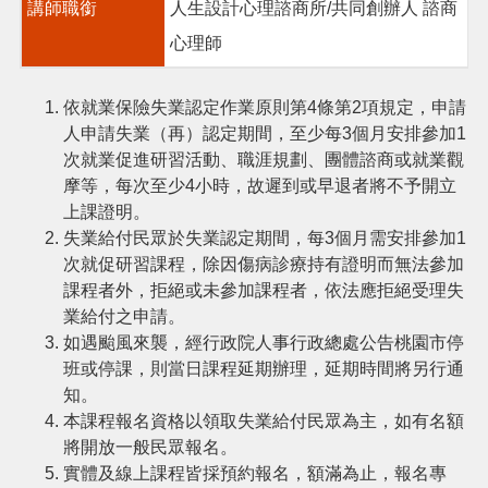
講師職銜
人生設計心理諮商所/共同創辦人 諮商
心理師
依就業保險失業認定作業原則第4條第2項規定，申請
人申請失業（再）認定期間，至少每3個月安排參加1
次就業促進研習活動、職涯規劃、團體諮商或就業觀
摩等，每次至少4小時，故遲到或早退者將不予開立
上課證明。
失業給付民眾於失業認定期間，每3個月需安排參加1
次就促研習課程，除因傷病診療持有證明而無法參加
課程者外，拒絕或未參加課程者，依法應拒絕受理失
業給付之申請。
如遇颱風來襲，經行政院人事行政總處公告桃園市停
班或停課，則當日課程延期辦理，延期時間將另行通
知。
本課程報名資格以領取失業給付民眾為主，如有名額
將開放一般民眾報名。
實體及線上課程皆採預約報名，額滿為止，報名專