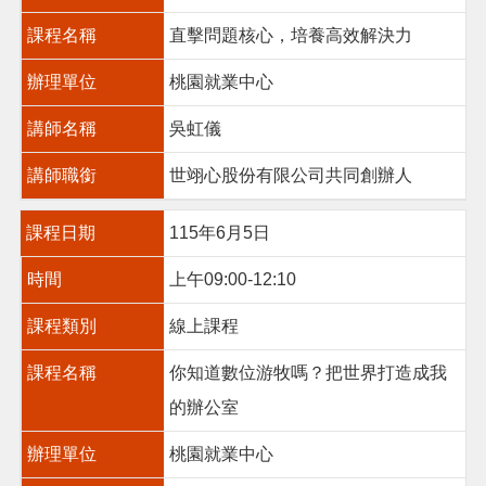
課程名稱
直擊問題核心，培養高效解決力
搜
訊
辦理單位
桃園就業中心
息
尋
公
講師名稱
吳虹儀
告
認
講師職銜
世翊心股份有限公司共同創辦人
識
我
課程日期
115年6月5日
們
時間
上午09:00-12:10
業
務
課程類別
線上課程
資
訊
課程名稱
你知道數位游牧嗎？把世界打造成我
便
的辦公室
民
服
辦理單位
桃園就業中心
務