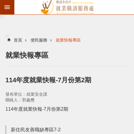
:::
資
遣
通
:::
報
首頁
便民服務
就業快報專區
徵
就業快報專區
才
職
訓
114年度就業快報-7月份第2期
失
業
發布單位：就業安全課
給
聯絡人：郭鑫懋
付
114年度就業快報-7月份第2期
進
新住民友善職缺專區7-2
階