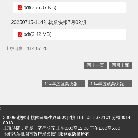
pdf(355.37 KB)
搜
訊
20250715-114年就業快報7月02期
息
尋
公
pdf(2.42 MB)
告
上版日期：114-07-25
認
識
我
回上一頁
回最上面
們
業
114年度就業快報-...
114年度就業快報-...
務
資
訊
:::
便
330066桃園市桃園區民生路650號2樓 TEL: 03-3322101 分機8014-
民
8018
服
上班時間：星期一至星期五 上午8:00至12:00 下午1:00至5:00
務
本網站為桃園市政府就業職訓服務處版權所有