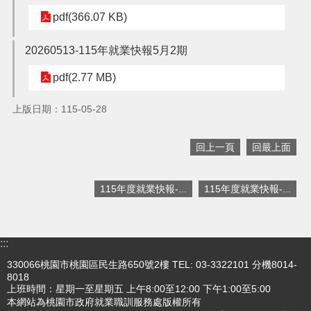
pdf(366.07 KB)
搜
訊
20260513-115年就業快報5月2期
息
尋
公
pdf(2.77 MB)
告
上版日期：115-05-28
認
識
我
回上一頁
回最上面
們
業
115年度就業快報-...
115年度就業快報-...
務
資
訊
:::
便
330066桃園市桃園區民生路650號2樓 TEL: 03-3322101 分機8014-
民
8018
服
上班時間：星期一至星期五 上午8:00至12:00 下午1:00至5:00
務
本網站為桃園市政府就業職訓服務處版權所有