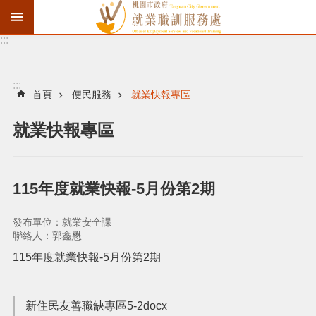
:::
資
遣
通
:::
報
首頁
便民服務
就業快報專區
徵
就業快報專區
才
職
訓
115年度就業快報-5月份第2期
失
業
發布單位：就業安全課
給
聯絡人：郭鑫懋
付
115年度就業快報-5月份第2期
進
新住民友善職缺專區5-2docx
階