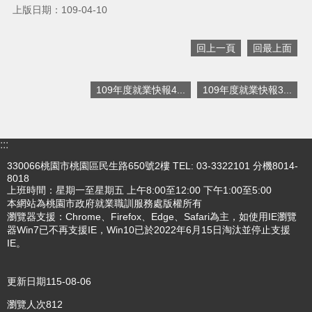
上版日期：109-04-10
搜
訊
回上一頁
回最上面
息
尋
公
告
109年度就業快報4...
109年度就業快報3...
認
識
我
:::
們
330066桃園市桃園區民生路650號2樓 TEL: 03-3322101 分機8014-
8018
業
上班時間：星期一至星期五 上午8:00至12:00 下午1:00至5:00
務
本網站為桃園市政府就業職訓服務處版權所有
資
瀏覽器支援：Chrome、Firefox、Edge、Safari為主，如使用IE瀏覽
訊
器Win7已不再支援IE，Win10已於2022年6月15日淘汰並停止支援
IE。
便
民
服
更新日期
115-08-06
務
瀏覽人次
812