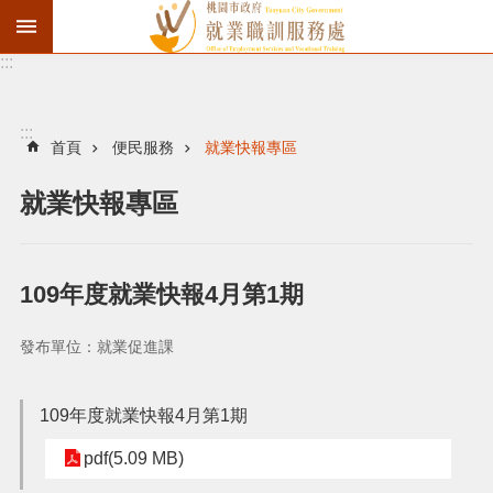
:::
資
遣
通
:::
報
首頁
便民服務
就業快報專區
徵
就業快報專區
才
職
訓
109年度就業快報4月第1期
失
業
發布單位：就業促進課
給
付
109年度就業快報4月第1期
進
pdf(5.09 MB)
階