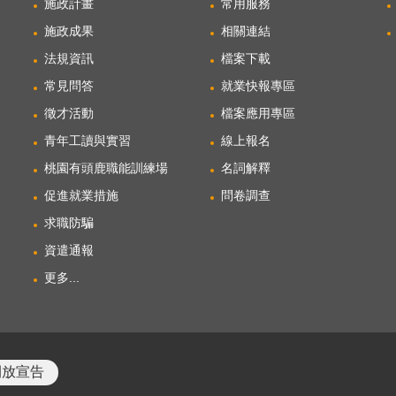
施政計畫
常用服務
施政成果
相關連結
法規資訊
檔案下載
常見問答
就業快報專區
徵才活動
檔案應用專區
青年工讀與實習
線上報名
桃園有頭鹿職能訓練場
名詞解釋
促進就業措施
問卷調查
求職防騙
資遣通報
更多...
開放宣告