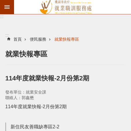
:::
資
遣
通
:::
報
首頁
便民服務
就業快報專區
徵
就業快報專區
才
職
訓
114年度就業快報-2月份第2期
失
業
發布單位：就業安全課
給
聯絡人：郭鑫懋
付
114年度就業快報-2月份第2期
進
新住民友善職缺專區2-2
階