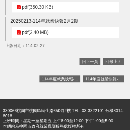
pdf(350.30 KB)
搜
訊
20250213-114年就業快報2月2期
息
尋
公
pdf(2.40 MB)
告
上版日期：114-02-27
認
識
我
回上一頁
回最上面
們
業
114年度就業快報-...
114年度就業快報-...
務
資
訊
:::
便
330066桃園市桃園區民生路650號2樓 TEL: 03-3322101 分機8014-
民
8018
服
上班時間：星期一至星期五 上午8:00至12:00 下午1:00至5:00
務
本網站為桃園市政府就業職訓服務處版權所有