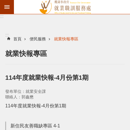
:::
資
遣
通
:::
報
首頁
便民服務
就業快報專區
徵
就業快報專區
才
職
訓
114年度就業快報-4月份第1期
失
業
發布單位：就業安全課
給
聯絡人：郭鑫懋
付
114年度就業快報-4月份第1期
進
新住民友善職缺專區 4-1
階