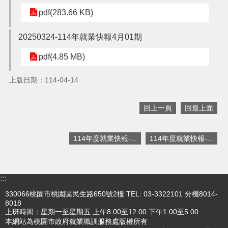
pdf(283.66 KB)
搜
訊
20250324-114年就業快報4月01期
息
尋
公
pdf(4.85 MB)
告
上版日期：114-04-14
認
識
我
回上一頁
回最上面
們
業
114年度就業快報-...
114年度就業快報-...
務
資
訊
:::
便
330066桃園市桃園區民生路650號2樓 TEL: 03-3322101 分機8014-
民
8018
服
上班時間：星期一至星期五 上午8:00至12:00 下午1:00至5:00
務
本網站為桃園市政府就業職訓服務處版權所有