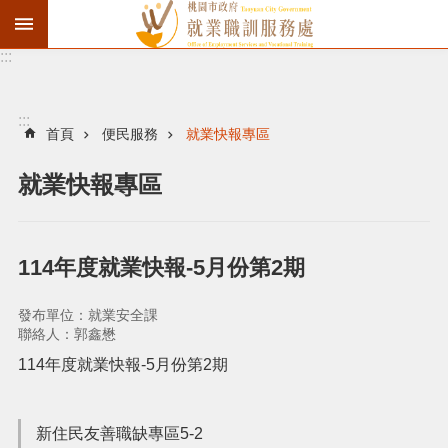
:::
資
遣
通
:::
報
首頁
便民服務
就業快報專區
徵
就業快報專區
才
職
訓
114年度就業快報-5月份第2期
失
業
發布單位：就業安全課
給
聯絡人：郭鑫懋
付
114年度就業快報-5月份第2期
進
新住民友善職缺專區5-2
階