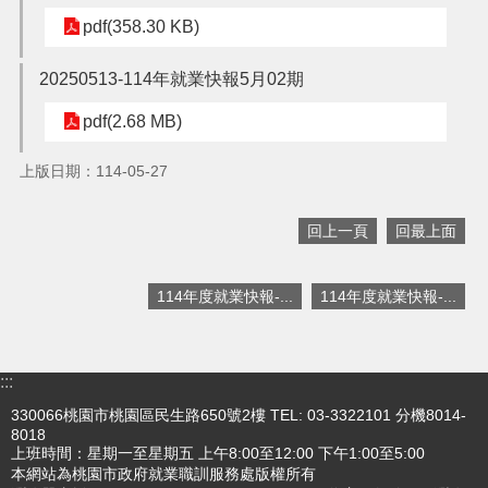
pdf(358.30 KB)
搜
訊
20250513-114年就業快報5月02期
息
尋
公
pdf(2.68 MB)
告
上版日期：114-05-27
認
識
我
回上一頁
回最上面
們
業
114年度就業快報-...
114年度就業快報-...
務
資
訊
:::
便
330066桃園市桃園區民生路650號2樓 TEL: 03-3322101 分機8014-
民
8018
服
上班時間：星期一至星期五 上午8:00至12:00 下午1:00至5:00
務
本網站為桃園市政府就業職訓服務處版權所有