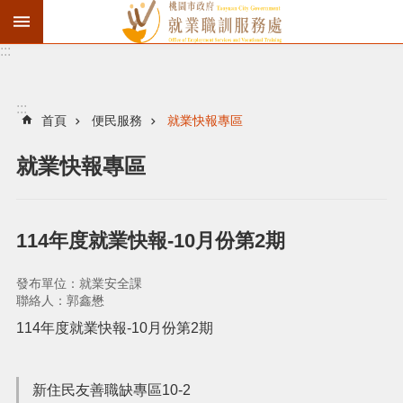
:::
資
遣
通
:::
報
首頁
便民服務
就業快報專區
徵
就業快報專區
才
職
訓
114年度就業快報-10月份第2期
失
業
發布單位：就業安全課
給
聯絡人：郭鑫懋
付
114年度就業快報-10月份第2期
進
新住民友善職缺專區10-2
階