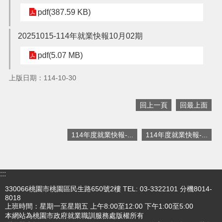
pdf(387.59 KB)
搜
訊
20251015-114年就業快報10月02期
息
尋
公
pdf(5.07 MB)
告
上版日期：114-10-30
認
識
我
回上一頁
回最上面
們
業
114年度就業快報-...
114年度就業快報-...
務
資
訊
:::
便
330066桃園市桃園區民生路650號2樓 TEL: 03-3322101 分機8014-
民
8018
服
上班時間：星期一至星期五 上午8:00至12:00 下午1:00至5:00
務
本網站為桃園市政府就業職訓服務處版權所有