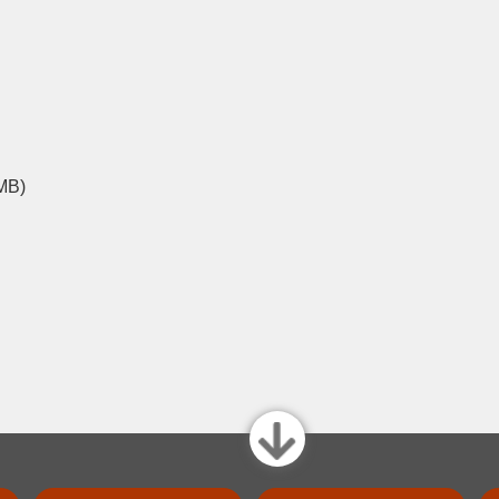
 MB)
close