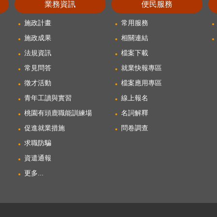
業務資訊
便民服務
施政計畫
常用服務
施政成果
相關連結
法規資訊
檔案下載
常見問答
就業快報專區
徵才活動
檔案應用專區
青年工讀與實習
線上報名
桃園有頭鹿職能訓練場
名詞解釋
促進就業措施
問卷調查
求職防騙
資遣通報
更多...