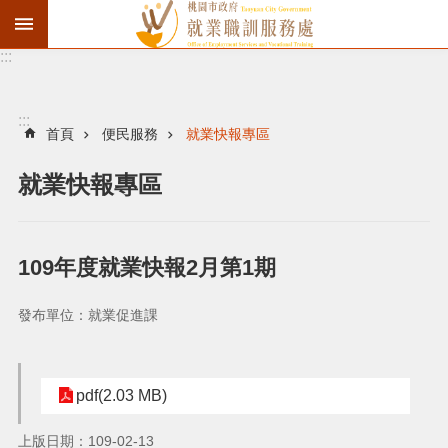
:::
資
遣
通
:::
報
首頁
便民服務
就業快報專區
徵
就業快報專區
才
職
訓
109年度就業快報2月第1期
失
業
發布單位：就業促進課
給
付
pdf(2.03 MB)
進
上版日期：109-02-13
階