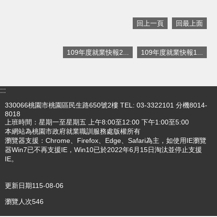
搜
回上一頁
回最上面
訊
息
尋
公
109年度就業快報2...
109年度就業快報1...
告
認
識
:::
我
330066桃園市桃園區民生路650號2樓 TEL: 03-3322101 分機8014-
們
8018
上班時間：星期一至星期五 上午8:00至12:00 下午1:00至5:00
業
本網站為桃園市政府就業職訓服務處版權所有
務
瀏覽器支援：Chrome、Firefox、Edge、Safari為主，如使用IE瀏覽
資
器Win7已不再支援IE，Win10已於2022年6月15日淘汰並停止支援
訊
IE。
便
民
更新日期
115-08-06
服
瀏覽人次
546
務