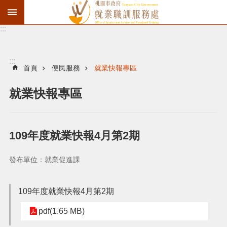
:::
資
遣
通
:::
報
首頁
便民服務
就業快報專區
徵
就業快報專區
才
職
訓
109年度就業快報4月第2期
失
業
發布單位：就業促進課
給
付
109年度就業快報4月第2期
進
pdf(1.65 MB)
階