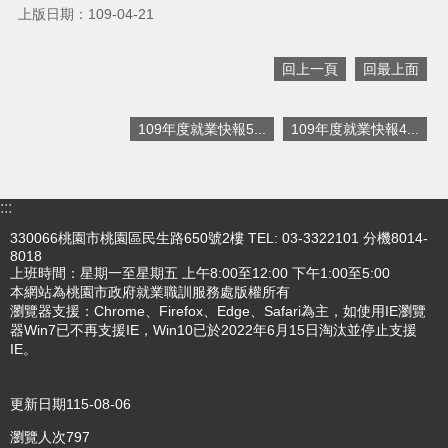
上版日期：109-04-21
搜
訊
回上一頁
回最上面
息
尋
公
告
109年度就業快報5...
109年度就業快報4...
認
識
我
:::
們
330066桃園市桃園區民生路650號2樓 TEL: 03-3322101 分機8014-
8018
業
上班時間：星期一至星期五 上午8:00至12:00 下午1:00至5:00
務
本網站為桃園市政府就業職訓服務處版權所有
資
瀏覽器支援：Chrome、Firefox、Edge、Safari為主，如使用IE瀏覽
訊
器Win7已不再支援IE，Win10已於2022年6月15日淘汰並停止支援
IE。
便
民
服
更新日期
115-08-06
務
瀏覽人次
797