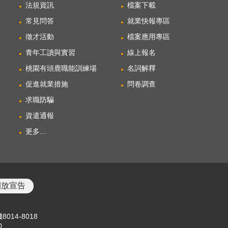
法規資訊
檔案下載
常見問答
就業快報專區
徵才活動
檔案應用專區
青年工讀與實習
線上報名
桃園有頭鹿職能訓練場
名詞解釋
促進就業措施
問卷調查
求職防騙
資遣通報
更多...
開放宣告
8014-8018
0