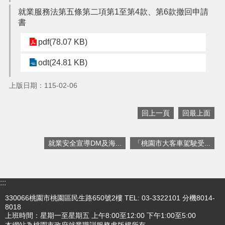
機
就業服務法第五條第二項第1至第4款、第6款撤回申請
關
書
通
訊
pdf(78.07 KB)
錄
odt(24.81 KB)
政
府
上版日期：115-02-06
資
訊
公
回上一頁
回最上面
開
回
就業安全宣導DM及海...
「桃園市大客車駕駛受...
首
頁
:::
網
站
330066桃園市桃園區民生路650號2樓 TEL: 03-3322101 分機8014-
導
8018
覽
上班時間：星期一至星期五 上午8:00至12:00 下午1:00至5:00
本網站為桃園市政府就業職訓服務處版權所有