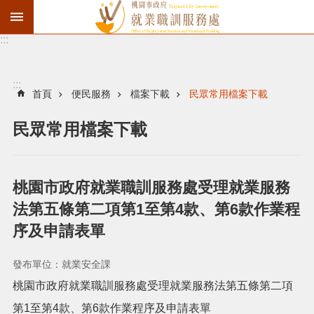
:::
資
遣
通
:::
報
首頁
便民服務
檔案下載
民眾常用檔案下載
徵
民眾常用檔案下載
才
職
訓
桃園市政府就業職訓服務處受理就業服務
失
法第五條第二項第1至第4款、第6款作業程
業
序及申請表單
給
付
發布單位：就業安全課
進
桃園市政府就業職訓服務處受理就業服務法第五條第二項
第1至第4款、第6款作業程序及申請表單
階