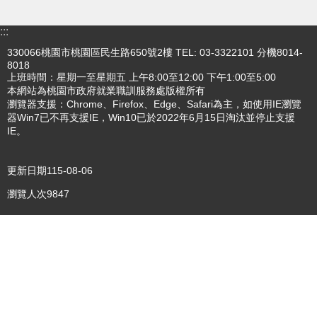
搜
:::
訊
330066桃園市桃園區民生路650號2樓 TEL: 03-3322101 分機8014-
息
尋
8018
公
上班時間：星期一至星期五 上午8:00至12:00 下午1:00至5:00
告
本網站為桃園市政府就業職訓服務處版權所有
瀏覽器支援：Chrome、Firefox、Edge、Safari為主，如使用IE瀏覽
認
器Win7已不再支援IE，Win10已於2022年6月15日淘汰並停止支援
識
IE。
我
們
更新日期
115-08-06
業
瀏覽人次
9847
務
資
訊
便
民
服
務