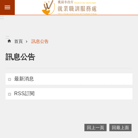
:::
資
遣
通
:::
報
首頁
訊息公告
徵
訊息公告
才
職
訓
最新消息
失
RSS訂閱
業
給
付
進
回上一頁
回最上面
階