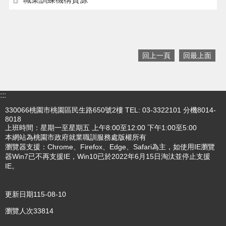
搜
訊
息
尋
公
回上一頁
回最上面
告
認
識
:::
我
330066桃園市桃園區民生路650號2樓 TEL: 03-3322101 分機8014-
們
8018
上班時間：星期一至星期五 上午8:00至12:00 下午1:00至5:00
業
本網站為桃園市政府就業職訓服務處版權所有
務
瀏覽器支援：Chrome、Firefox、Edge、Safari為主，如使用IE瀏覽
資
器Win7已不再支援IE，Win10已於2022年6月15日淘汰並停止支援
訊
IE。
便
民
更新日期
115-08-10
服
瀏覽人次
33814
務