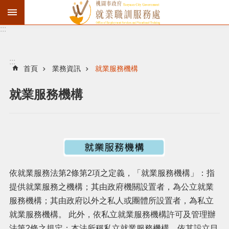
:::
資
遣
通
:::
報
首頁
業務資訊
就業服務機構
徵
就業服務機構
才
職
訓
失
業
給
依就業服務法第2條第2項之定義，「就業服務機構」：指
付
提供就業服務之機構；其由政府機關設置者，為公立就業
服務機構；其由政府以外之私人或團體所設置者，為私立
進
就業服務機構。 此外，依私立就業服務機構許可及管理辦
階
法第2條之規定：本法所稱私立就業服務機構，依其設立目