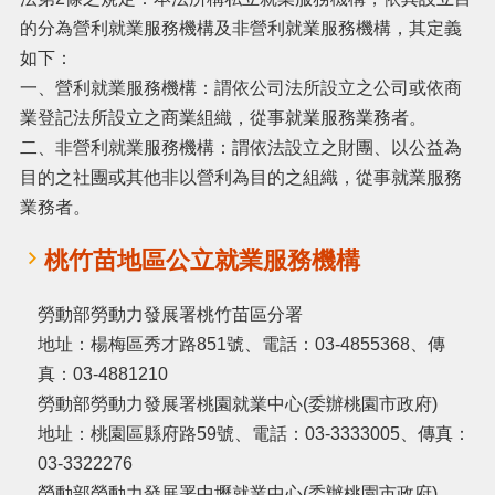
的分為營利就業服務機構及非營利就業服務機構，其定義
搜
如下：
訊
息
一、營利就業服務機構：謂依公司法所設立之公司或依商
尋
公
業登記法所設立之商業組織，從事就業服務業務者。
告
二、非營利就業服務機構：謂依法設立之財團、以公益為
認
目的之社團或其他非以營利為目的之組織，從事就業服務
識
業務者。
我
們
桃竹苗地區公立就業服務機構
業
務
勞動部勞動力發展署桃竹苗區分署
資
地址：楊梅區秀才路851號、電話：03-4855368、傳
訊
真：03-4881210
便
勞動部勞動力發展署桃園就業中心(委辦桃園市政府)
民
地址：桃園區縣府路59號、電話：03-3333005、傳真：
服
03-3322276
務
勞動部勞動力發展署中壢就業中心(委辦桃園市政府)