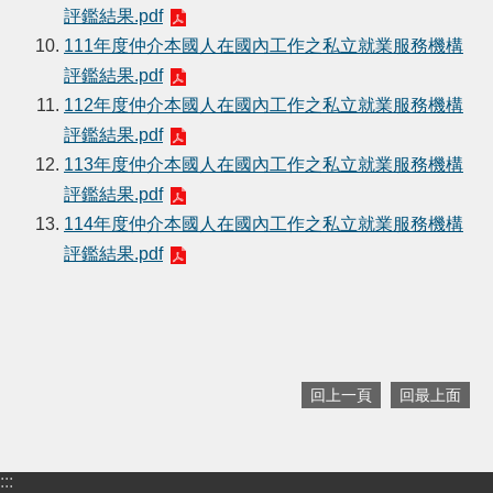
評鑑結果.pdf
111年度仲介本國人在國內工作之私立就業服務機構
評鑑結果.pdf
112年度仲介本國人在國內工作之私立就業服務機構
評鑑結果.pdf
113年度仲介本國人在國內工作之私立就業服務機構
評鑑結果.pdf
114年度仲介本國人在國內工作之私立就業服務機構
評鑑結果.pdf
回上一頁
回最上面
:::