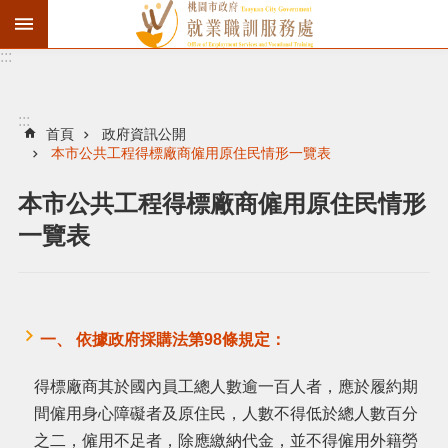
:::
資
遣
通
:::
報
首頁
政府資訊公開
本市公共工程得標廠商僱用原住民情形一覽表
徵
才
本市公共工程得標廠商僱用原住民情形
職
一覽表
訓
失
業
給
一、 依據政府採購法第98條規定：
付
得標廠商其於國內員工總人數逾一百人者，應於履約期
進
間僱用身心障礙者及原住民，人數不得低於總人數百分
之二，僱用不足者，除應繳納代金，並不得僱用外籍勞
階