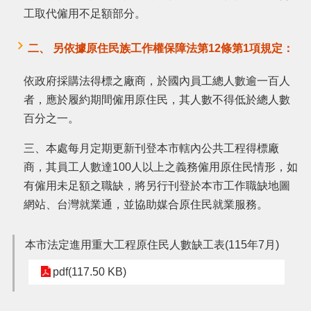
工取代僱用不足額部分。
搜
訊
二、 另依據原住民族工作權保障法第12條第1項規定：
息
尋
公
依政府採購法得標之廠商，於國內員工總人數逾一百人
告
者，應於履約期間僱用原住民，其人數不得低於總人數
認
百分之一。
識
我
三、本處每月定期更新刊登本市轄內公共工程得標廠
們
商，其員工人數達100人以上之義務僱用原住民情形，如
業
有僱用未足額之職缺，將另行刊登於本市工作職缺地圖
務
網站、台灣就業通，並協助媒合原住民就業服務。
資
訊
本市法定進用重大工程原住民人數缺工表(115年7月)
便
民
pdf(117.50 KB)
服
務