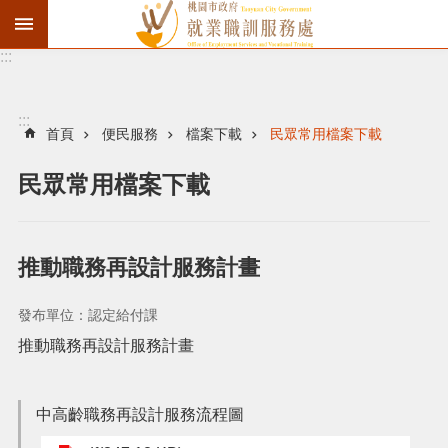
:::
資
遣
通
:::
報
首頁
便民服務
檔案下載
民眾常用檔案下載
徵
民眾常用檔案下載
才
職
訓
推動職務再設計服務計畫
失
業
發布單位：認定給付課
給
推動職務再設計服務計畫
付
進
中高齡職務再設計服務流程圖
階