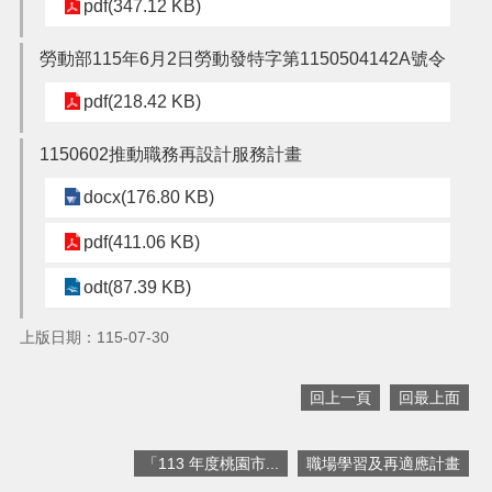
pdf(347.12 KB)
搜
勞動部115年6月2日勞動發特字第1150504142A號令
訊
息
尋
pdf(218.42 KB)
公
告
1150602推動職務再設計服務計畫
認
docx(176.80 KB)
識
我
pdf(411.06 KB)
們
業
odt(87.39 KB)
務
資
上版日期：115-07-30
訊
便
回上一頁
回最上面
民
服
「113 年度桃園市...
職場學習及再適應計畫
務