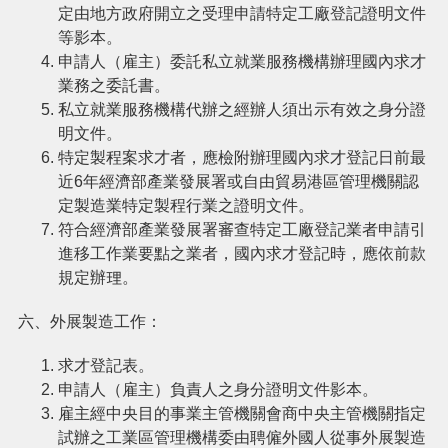
定由地方政府開立之受理申請特定工廠登記證明文件
網
等影本。
站
申請人（雇主）委託私立就業服務機構辦理國內求才
安
業務之委託書。
全
政
私立就業服務機構代辦之經辦人須出示有效之身分證
策
明文件。
特定製程案求才者，應檢附辦理國內求才登記日前最
政
近6年經濟部產業發展署或自由貿易港區管理機關認
府
定製造業特定製程行業之證明文件。
網
符合經濟部產業發展署審查特定工廠登記業者申請引
站
資
進移工作業要點之業者，國內求才登記時，應依前款
料
規定辦理。
開
放
六、外展製造工作：
宣
告
求才登記表。
申請人（雇主）負責人之身分證明文件影本。
雇主經中央目的事業主管機關會商中央主管機關指定
試辦之工業區管理機構委由聘僱外國人從事外展製造