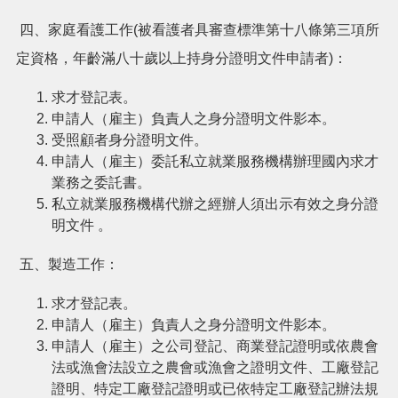
市
四、家庭看護工作(被看護者具審查標準第十八條第三項所
政
信
定資格，年齡滿八十歲以上持身分證明文件申請者)：
箱
求才登記表。
常
申請人（雇主）負責人之身分證明文件影本。
見
受照顧者身分證明文件。
問
申請人（雇主）委託私立就業服務機構辦理國內求才
題
業務之委託書。
桃
私立就業服務機構代辦之經辦人須出示有效之身分證
園
明文件 。
市
政
五、製造工作：
府
求才登記表。
隱
申請人（雇主）負責人之身分證明文件影本。
私
申請人（雇主）之公司登記、商業登記證明或依農會
權
政
法或漁會法設立之農會或漁會之證明文件、工廠登記
策
證明、特定工廠登記證明或已依特定工廠登記辦法規