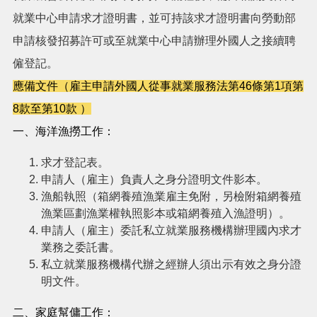
就業中心申請求才證明書，並可持該求才證明書向勞動部
搜
申請核發招募許可或至就業中心申請辦理外國人之接續聘
訊
息
尋
僱登記。
公
告
應備文件（雇主申請外國人從事就業服務法第46條第1項第
8款至第10款 ）
認
識
一、海洋漁撈工作：
我
們
求才登記表。
申請人（雇主）負責人之身分證明文件影本。
業
漁船執照（箱網養殖漁業雇主免附，另檢附箱網養殖
務
漁業區劃漁業權執照影本或箱網養殖入漁證明）。
資
訊
申請人（雇主）委託私立就業服務機構辦理國內求才
業務之委託書。
便
私立就業服務機構代辦之經辦人須出示有效之身分證
民
明文件。
服
務
二、家庭幫傭工作：