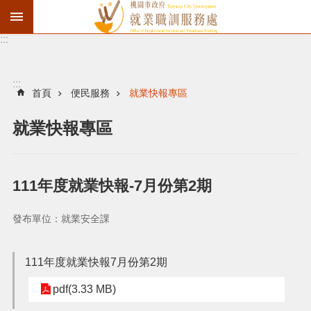
:::
資
遣
通
:::
報
首頁
便民服務
就業快報專區
徵
就業快報專區
才
職
訓
111年度就業快報-7月份第2期
失
業
發布單位：就業安全課
給
付
111年度就業快報7月份第2期
進
pdf(3.33 MB)
階