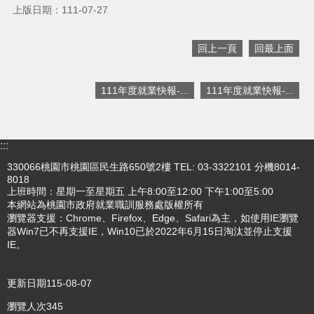
上版日期：111-07-27
搜
訊
回上一頁
回最上面
息
尋
公
告
111年度就業快報-...
111年度就業快報-...
認
識
我
:::
們
330066桃園市桃園區民生路650號2樓 TEL: 03-3322101 分機8014-
8018
業
上班時間：星期一至星期五 上午8:00至12:00 下午1:00至5:00
務
本網站為桃園市政府就業職訓服務處版權所有
資
瀏覽器支援：Chrome、Firefox、Edge、Safari為主，如使用IE瀏覽
訊
器Win7已不再支援IE，Win10已於2022年6月15日淘汰並停止支援
IE。
便
民
服
更新日期
115-08-07
務
瀏覽人次
345