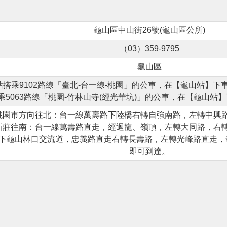
龜山區中山街26號(龜山區公所)
（03）359-9795
龜山區
站搭乘9102路線「臺北-台一線-桃園」的公車，在【龜山站】下
乘5063路線「桃園-竹林山寺(經光華坑)」的公車，在【龜山站
由桃園市方向往北：台一線萬壽路下陸橋右轉自強南路，左轉中興
市新莊往南：台一線萬壽路直走，經迴龍、嶺頂，左轉大同路，右
：下龜山林口交流道，忠義路直走右轉長壽路，左轉光峰路直走
即可到達。