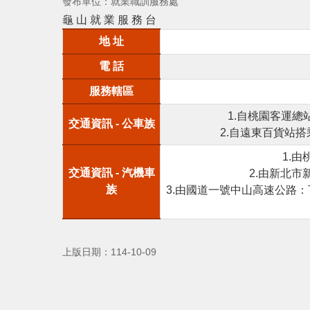
發布單位：就業職訓服務處
龜 山 就 業 服 務 台
地 址
電 話
服務轄區
1.自桃園客運總
交通資訊 - 公車族
2.自遠東百貨站搭
1.
交通資訊 - 汽機車
2.由新北
族
3.由國道一號中山高速公路
上版日期：114-10-09