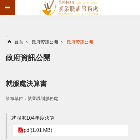
:::
資
遣
通
:::
報
首頁
政府資訊公開
政府資訊公開
徵
政府資訊公開
才
職
訓
就服處決算書
失
業
發布單位：就業職訓服務處
給
付
就服處104年度決算
進
pdf(1.01 MB)
階