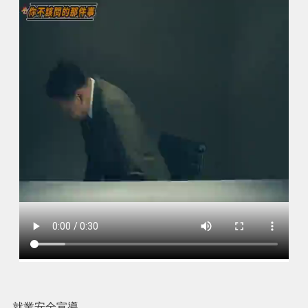
搜
訊
息
尋
公
告
認
識
我
們
業
務
資
訊
便
民
服
務
就業安全宣導