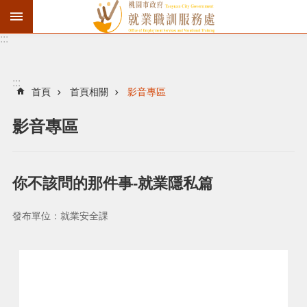
:::
資
遣
通
:::
報
首頁
首頁相關
影音專區
徵
影音專區
才
職
訓
你不該問的那件事-就業隱私篇
失
業
發布單位：就業安全課
給
付
進
階