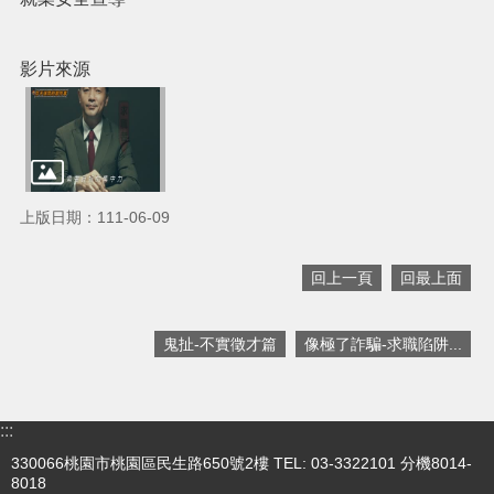
機
關
通
影片來源
訊
錄
政
府
資
上版日期：111-06-09
訊
公
開
回上一頁
回最上面
回
首
鬼扯-不實徵才篇
像極了詐騙-求職陷阱...
頁
網
站
:::
導
330066桃園市桃園區民生路650號2樓 TEL: 03-3322101 分機8014-
覽
8018