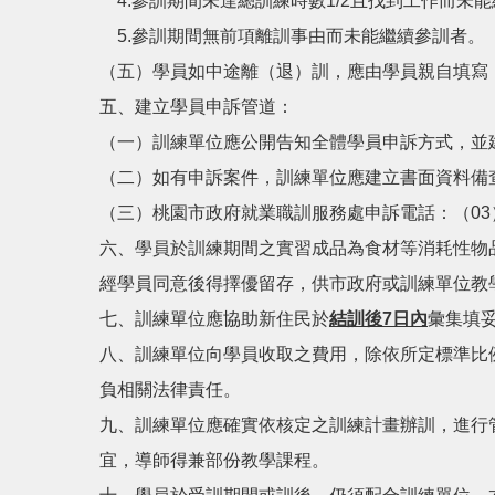
4.參訓期間未達總訓練時數1/2且找到工作而未
5.參訓期間無前項離訓事由而未能繼續參訓者。
（五）學員如中途離（退）訓，應由學員親自填寫
五、建立學員申訴管道：
（一）訓練單位應公開告知全體學員申訴方式，並
（二）如有申訴案件，訓練單位應建立書面資料備
（三）桃園市政府就業職訓服務處申訴電話：（03）338-
六、學員於訓練期間之實習成品為食材等消耗性物
經學員同意後得擇優留存，供市政府或訓練單位教
七、訓練單位應協助新住民於
結訓後7日內
彙集填
八、訓練單位向學員收取之費用，除依所定標準比
負相關法律責任。
九、訓練單位應確實依核定之訓練計畫辦訓，進行
宜，導師得兼部份教學課程。