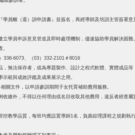
能繼續參訓者。
『學員離（退）訓申請書』並簽名，再經導師及培訓主管簽署意
建立學員申訴意見管道及即時處理機制，儘速協助學員解決困難
查。
6073、（03）332-2101＃8016
品，無法保存者，或為專題製作、設計之程式軟體、實體成品等
學示範與成效評鑑及成果展示之用。
妥相關文件，以申請參訓期間子女托育補助費用服務。
例收繳外，不得以任何理由或名目收取其他費用，違反者經查屬
管控教學品質，每班均應設置導師1名，負責綜理課程之規劃執