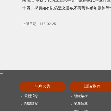
果)送交本處，其所送就業事實本處將依比率進行查
十四、學員如有以偽造文書或不實資料參加訓練等
上版日期：115-02-25
:::
訊息公告
認識我們
最新消息
組織架構
RSS訂閱
業務執掌