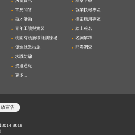
法規資訊
檔案下載
常見問答
就業快報專區
徵才活動
檔案應用專區
青年工讀與實習
線上報名
桃園有頭鹿職能訓練場
名詞解釋
促進就業措施
問卷調查
求職防騙
資遣通報
更多...
開放宣告
8014-8018
0