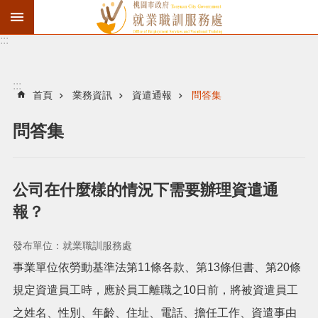
:::
資
遣
通
:::
報
首頁
業務資訊
資遣通報
問答集
徵
問答集
才
職
訓
公司在什麼樣的情況下需要辦理資遣通
失
報？
業
給
發布單位：就業職訓服務處
付
事業單位依勞動基準法第11條各款、第13條但書、第20條
進
規定資遣員工時，應於員工離職之10日前，將被資遣員工
之姓名、性別、年齡、住址、電話、擔任工作、資遣事由
階