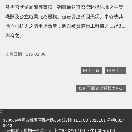
及需否就業輔導等事項，列冊通報實際勞務提供地之主管
搜
機關及公立就業服務機構。但若資遣係因天災、事變或其
訊
息
尋
他不可抗力之情事所致者，應自被資遣員工離職之日起3日
公
內為之。
告
認
識
上版日期：115-02-06
我
們
回上一頁
回最上面
業
務
如何下載資遣通報表格...
資
訊
便
:::
民
服
330066桃園市桃園區民生路650號2樓 TEL: 03-3322101 分機8014-
務
8018
上班時間：星期一至星期五 上午8:00至12:00 下午1:00至5:00