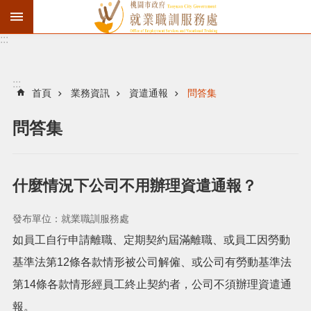
:::
資
遣
通
:::
報
首頁
業務資訊
資遣通報
問答集
徵
問答集
才
職
訓
什麼情況下公司不用辦理資遣通報？
失
業
發布單位：就業職訓服務處
給
如員工自行申請離職、定期契約屆滿離職、或員工因勞動
付
基準法第12條各款情形被公司解僱、或公司有勞動基準法
進
第14條各款情形經員工終止契約者，公司不須辦理資遣通
報。
階