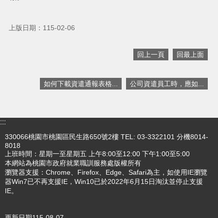
搜
訊
上版日期：115-02-06
息
尋
公
回上一頁
回最上面
告
認
如何下載資遣通報表格...
公司資遣員工時，應如...
識
我
們
:::
業
務
330066桃園市桃園區民生路650號2樓 TEL: 03-3322101 分機8014-
8018
資
上班時間：星期一至星期五 上午8:00至12:00 下午1:00至5:00
訊
本網站為桃園市政府就業職訓服務處版權所有
瀏覽器支援：Chrome、Firefox、Edge、Safari為主，如使用IE瀏覽
便
器Win7已不再支援IE，Win10已於2022年6月15日淘汰並停止支援
民
IE。
服
務
更新日期
115-08-07