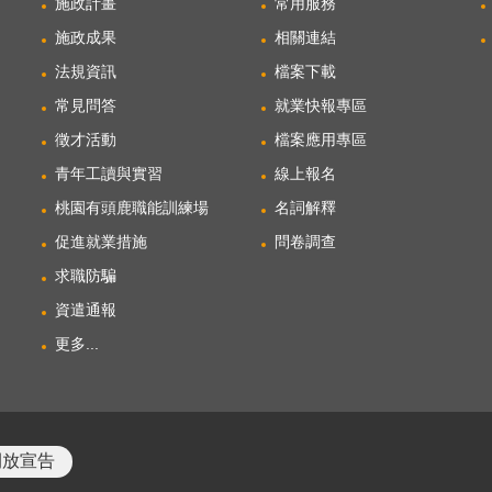
施政計畫
常用服務
施政成果
相關連結
法規資訊
檔案下載
常見問答
就業快報專區
徵才活動
檔案應用專區
青年工讀與實習
線上報名
桃園有頭鹿職能訓練場
名詞解釋
促進就業措施
問卷調查
求職防騙
資遣通報
更多...
開放宣告