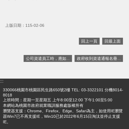
搜
訊
息
尋
上版日期：115-02-06
公
告
回上一頁
回最上面
認
識
我
公司資遣員工時，應如...
政府收到資遣通報名冊...
們
業
務
:::
資
330066桃園市桃園區民生路650號2樓 TEL: 03-3322101 分機8014-
訊
8018
上班時間：星期一至星期五 上午8:00至12:00 下午1:00至5:00
便
本網站為桃園市政府就業職訓服務處版權所有
民
瀏覽器支援：Chrome、Firefox、Edge、Safari為主，如使用IE瀏覽
服
器Win7已不再支援IE，Win10已於2022年6月15日淘汰並停止支援
IE。
務