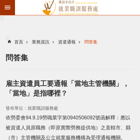
:::
資
遣
通
:::
報
首頁
業務資訊
資遣通報
問答集
徵
問答集
才
職
訓
雇主資遣員工要通報「當地主管機關」，
失
「當地」是指哪裡？
業
給
發布單位：就業職訓服務處
付
依勞委會94.9.19勞職業字第0940506092號函解釋：應以
進
被資遣人員原職務（即原實際勞務提供地）之直轄市、縣
（市）主管機關及公立就業服務機構為受理通報機關。
階