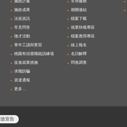
施政計畫
常用服務
施政成果
相關連結
法規資訊
檔案下載
常見問答
就業快報專區
徵才活動
檔案應用專區
青年工讀與實習
線上報名
桃園有頭鹿職能訓練場
名詞解釋
促進就業措施
問卷調查
求職防騙
資遣通報
更多...
開放宣告