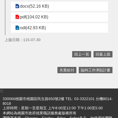
機
docx(52.16 KB)
關
通
pdf(104.02 KB)
訊
錄
odt(42.93 KB)
政
上版日期：115-07-30
府
資
訊
回上一頁
回最上面
公
開
失業給付
臨時工作津貼計畫
回
首
頁
:::
網
330066桃園市桃園區民生路650號2樓 TEL: 03-3322101 分機8014-
站
8018
導
上班時間：星期一至星期五 上午8:00至12:00 下午1:00至5:00
覽
本網站為桃園市政府就業職訓服務處版權所有
瀏覽器支援：Chrome、Firefox、Edge、Safari為主，如使用IE瀏覽