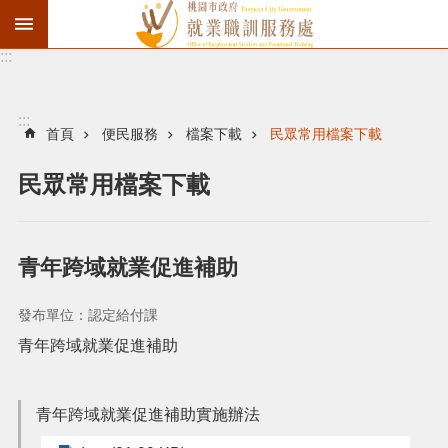
:::
資
遣
通
:::
報
首頁
便民服務
檔案下載
民眾常用檔案下載
徵
民眾常用檔案下載
才
職
訓
青年跨域就業促進補助
失
業
發布單位：認定給付課
給
青年跨域就業促進補助
付
進
青年跨域就業促進補助實施辦法
階