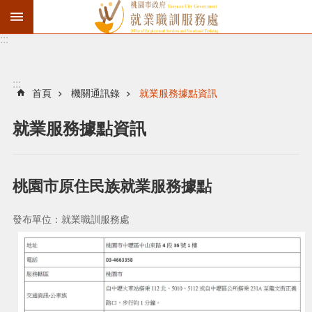
:::
資
遣
通
:::
報
首頁
機關通訊錄
就業服務據點資訊
徵
就業服務據點資訊
才
職
訓
桃園市原住民族就業服務據點
失
業
發布單位：就業職訓服務處
給
付
進
階