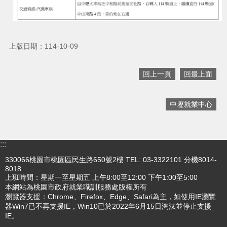
搜
訊
息
尋
上版日期：114-10-09
公
告
回上一頁
回最上面
認
識
我
中壢就業中心
們
業
務
:::
資
330066桃園市桃園區民生路650號2樓 TEL: 03-3322101 分機8014-
訊
8018
上班時間：星期一至星期五 上午8:00至12:00 下午1:00至5:00
便
本網站為桃園市政府就業職訓服務處版權所有
民
瀏覽器支援：Chrome、Firefox、Edge、Safari為主，如使用IE瀏覽
服
器Win7已不再支援IE，Win10已於2022年6月15日淘汰並停止支援
務
IE。