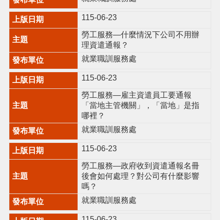
網
115-06-23
站
安
勞工服務—什麼情況下公司不用辦
全
理資遣通報？
政
就業職訓服務處
策
115-06-23
政
府
勞工服務—雇主資遣員工要通報
網
「當地主管機關」，「當地」是指
站
哪裡？
資
就業職訓服務處
料
開
115-06-23
放
宣
勞工服務—政府收到資遣通報名冊
告
後會如何處理？對公司有什麼影響
嗎？
就業職訓服務處
115-06-23