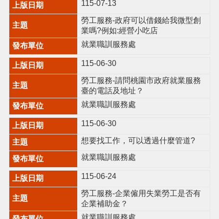
115-07-13
市
政
勞工服務-政府可以借錢給我微型創
信
業嗎?例如:經營小吃店
箱
就業職訓服務處
常
115-06-30
見
問
勞工服務-請問桃園市政府就業服務
題
臺的電話及地址？
就業職訓服務處
桃
園
115-06-30
市
政
想要找工作，可以透過什麼管道?
府
就業職訓服務處
隱
115-06-24
私
權
勞工服務-企業僱用失業勞工是否有
政
企業補助金？
策
就業職訓服務處