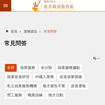
:::
資
遣
通
:::
報
首頁
業務資訊
常見問答
徵
常見問答
才
職
訓
全部
就業服務
未分類
就業服務據點
失
業
就業促進研習
外國人業務
促進就業措施
給
付
私立就業服務機構
徵才廣告不實
資遣通報
進
勞工服務
職業訓練
徵才活動
階