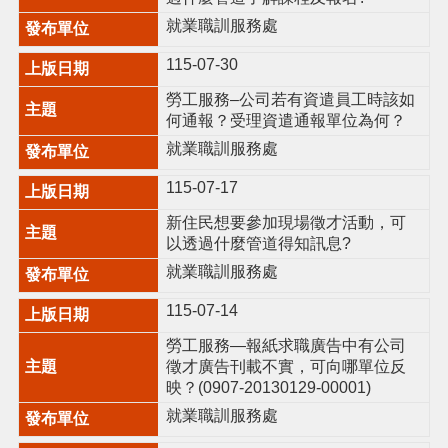
機
就業職訓服務處
關
通
115-07-30
訊
錄
勞工服務–公司若有資遣員工時該如
何通報？受理資遣通報單位為何？
政
就業職訓服務處
府
資
115-07-17
訊
公
新住民想要參加現場徵才活動，可
開
以透過什麼管道得知訊息?
就業職訓服務處
回
首
115-07-14
頁
勞工服務—報紙求職廣告中有公司
網
徵才廣告刊載不實，可向哪單位反
站
映？(0907-20130129-00001)
導
就業職訓服務處
覽