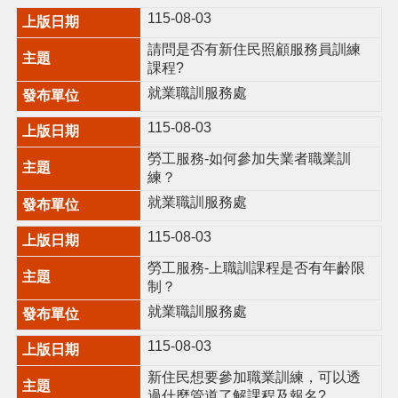
115-08-03
搜
請問是否有新住民照顧服務員訓練
訊
課程?
息
尋
公
就業職訓服務處
告
115-08-03
認
勞工服務-如何參加失業者職業訓
識
練？
我
們
就業職訓服務處
業
115-08-03
務
勞工服務-上職訓課程是否有年齡限
資
制？
訊
就業職訓服務處
便
民
115-08-03
服
務
新住民想要參加職業訓練，可以透
過什麼管道了解課程及報名?