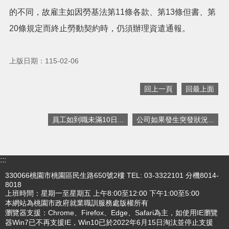
的不同，故雇主如因勞基法第11條各款、第13條但書、第
搜
20條規定而終止勞動契約時，仍須辦理資遣通報。
訊
息
尋
公
上版日期：115-02-06
告
認
回上一頁
回最上面
識
我
們
員工如到職未滿10日...
公司如果發生突發狀況...
業
務
資
:::
訊
330066桃園市桃園區民生路650號2樓 TEL: 03-3322101 分機8014-
便
8018
上班時間：星期一至星期五 上午8:00至12:00 下午1:00至5:00
民
本網站為桃園市政府就業職訓服務處版權所有
服
瀏覽器支援：Chrome、Firefox、Edge、Safari為主，如使用IE瀏覽
務
器Win7已不再支援IE，Win10已於2022年6月15日淘汰並停止支援