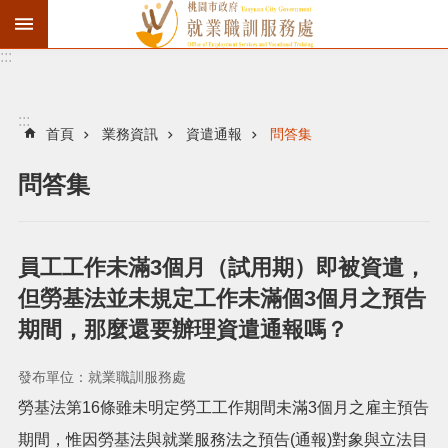
:::
資
遣
通
:::
報
首頁
業務資訊
資遣通報
問答集
徵
問答集
才
職
訓
員工工作未滿3個月（試用期）即被資遣，
失
但勞基法並未規定工作未滿個3個月之預告
業
期間，那麼還要辦理資遣通報嗎？
給
付
發布單位：就業職訓服務處
進
勞基法第16條雖未明定勞工工作期間未滿3個月之雇主預告
期間，惟因勞基法與就業服務法之預告(通報)對象與立法目
階