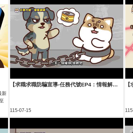
【求職求職防騙宣導-任務代號EP4：情報解碼】
最新
至
業
115-07-15
115
0點