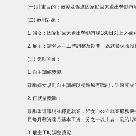
(一)
計畫目的：鼓勵及促進因家庭因素退出勞動市
(二)
適用對象：
1.
婦女：因家庭因素退出勞動市場180日以上之婦
2.
雇主：請領雇主工時調整及期間，為就業保險投
(三)
獎勵項目：
1.
自主訓練獎勵：
鼓勵婦女規劃自主訓練以精進原有職能，訓練完成並
2.
再就業獎勵：
鼓勵重返職場並穩定就業，婦女向公立就業服務機構
且每月薪資達月基本工資二分之一以上者，發給1萬
3.
雇主工時調整獎勵：