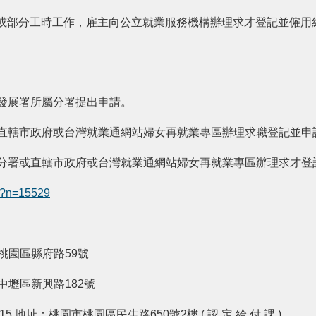
或部分工時工作，雇主向公立就業服務機構辦理求才登記並僱用經
發展署所屬分署提出申請。
直轄市政府或台灣就業通網站婦女再就業專區辦理求職登記並申
分署或直轄市政府或台灣就業通網站婦女再就業專區辦理求才登
px?n=15529
園市桃園區縣府路59號
園市中壢區新興路182號
 地址：桃園市桃園區民生路650號2樓 ( 認 定 給 付 課 )