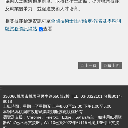
協助民眾瞭解檢定制度、取得技術士證照，提升職業技能
及就業競爭力，並促進技術人才培育。
搜
訊
相關技能檢定資訊可至
全國技術士技能檢定-報名及學科測
息
尋
公
驗試務資訊網站
查看
告
認
識
我
們
回上一頁
回最上面
業
務
資
:::
訊
330066桃園市桃園區民生路650號2樓 TEL: 03-3322101 分機8014-
8018
便
上班時間：星期一至星期五 上午8:00至12:00 下午1:00至5:00
民
本網站為桃園市政府就業職訓服務處版權所有
服
瀏覽器支援：Chrome、Firefox、Edge、Safari為主，如使用IE瀏覽
務
器Win7已不再支援IE，Win10已於2022年6月15日淘汰並停止支援