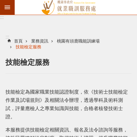
:::
資
遣
通
:::
報
首頁
業務資訊
桃園有頭鹿職能訓練場
技能檢定服務
徵
才
技能檢定服務
職
訓
失
技能檢定為國家職業技能認證制度，依《技術士技能檢定
業
作業及試場規則》及相關法令辦理，透過學科及術科測
給
付
試，評量應檢人之專業知識與技能，合格者核發技術士
證。
進
本服務提供技能檢定相關資訊、報名及法令諮詢等服務，
階